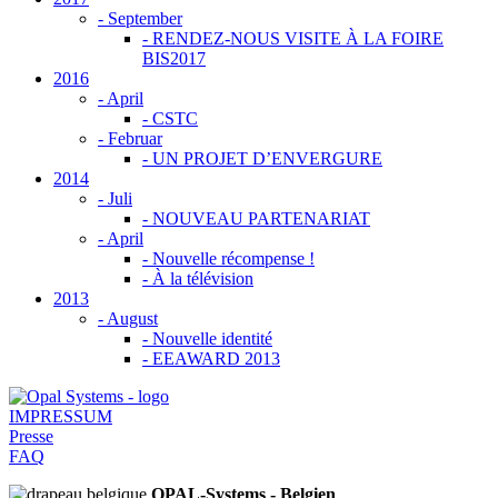
-
September
- RENDEZ-NOUS VISITE À LA FOIRE
BIS2017
2016
-
April
- CSTC
-
Februar
- UN PROJET D’ENVERGURE
2014
-
Juli
- NOUVEAU PARTENARIAT
-
April
- Nouvelle récompense !
- À la télévision
2013
-
August
- Nouvelle identité
- EEAWARD 2013
IMPRESSUM
Presse
FAQ
OPAL-Systems - Belgien