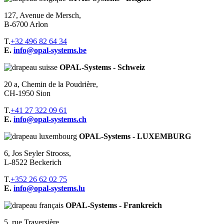
127, Avenue de Mersch,
B-6700 Arlon
T.
+32 496 82 64 34
E.
info@opal-systems.be
OPAL-Systems - Schweiz
20 a, Chemin de la Poudrière,
CH-1950 Sion
T.
+41 27 322 09 61
E.
info@opal-systems.ch
OPAL-Systems - LUXEMBURG
6, Jos Seyler Strooss,
L-8522 Beckerich
T.
+352 26 62 02 75
E.
info@opal-systems.lu
OPAL-Systems - Frankreich
5, rue Traversière,