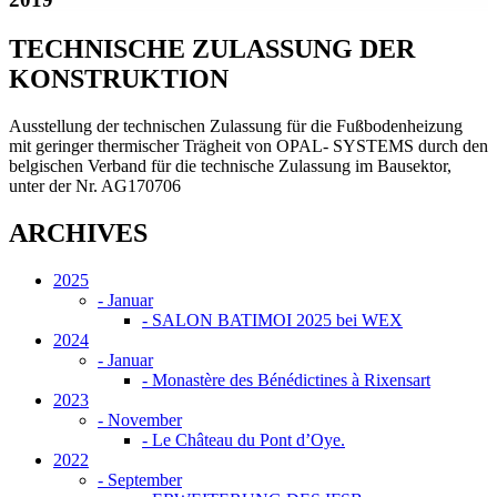
TECHNISCHE ZULASSUNG DER
KONSTRUKTION
Ausstellung der technischen Zulassung für die Fußbodenheizung
mit geringer thermischer Trägheit von OPAL- SYSTEMS durch den
belgischen Verband für die technische Zulassung im Bausektor,
unter der Nr. AG170706
ARCHIVES
2025
-
Januar
- SALON BATIMOI 2025 bei WEX
2024
-
Januar
- Monastère des Bénédictines à Rixensart
2023
-
November
- Le Château du Pont d’Oye.
2022
-
September