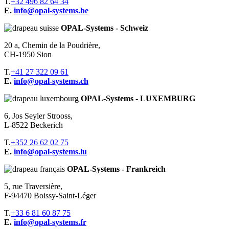
T.
+32 496 82 64 34
E.
info@opal-systems.be
OPAL-Systems - Schweiz
20 a, Chemin de la Poudrière,
CH-1950 Sion
T.
+41 27 322 09 61
E.
info@opal-systems.ch
OPAL-Systems - LUXEMBURG
6, Jos Seyler Strooss,
L-8522 Beckerich
T.
+352 26 62 02 75
E.
info@opal-systems.lu
OPAL-Systems - Frankreich
5, rue Traversière,
F-94470 Boissy-Saint-Léger
T.
+33 6 81 60 87 75
E.
info@opal-systems.fr