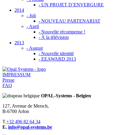
- UN PROJET D’ENVERGURE
2014
-
Juli
- NOUVEAU PARTENARIAT
-
April
- Nouvelle récompense !
- À la télévision
2013
-
August
- Nouvelle identité
- EEAWARD 2013
IMPRESSUM
Presse
FAQ
OPAL-Systems - Belgien
127, Avenue de Mersch,
B-6700 Arlon
T.
+32 496 82 64 34
E.
info@opal-systems.be