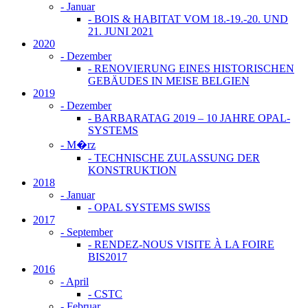
-
Januar
- BOIS & HABITAT VOM 18.-19.-20. UND
21. JUNI 2021
2020
-
Dezember
- RENOVIERUNG EINES HISTORISCHEN
GEBÄUDES IN MEISE BELGIEN
2019
-
Dezember
- BARBARATAG 2019 – 10 JAHRE OPAL-
SYSTEMS
-
M�rz
- TECHNISCHE ZULASSUNG DER
KONSTRUKTION
2018
-
Januar
- OPAL SYSTEMS SWISS
2017
-
September
- RENDEZ-NOUS VISITE À LA FOIRE
BIS2017
2016
-
April
- CSTC
-
Februar